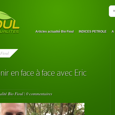
Articles actualité Bio Fioul
INDICES PETROLE
A 
 Fioul
nir en face à face avec Eric
alité Bio Fioul
|
0 commentaires